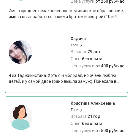
Цена услуги:
от 250 руб/час
Имею среднее незаконченное медицинское образование,
имела опыт работы со своими братом и сестрой (10 и 4...
Хадича
Троицк
Возраст:
29 лет
Опыт:
без опыта
Цена услуги:
от 400 руб/час
Я из Таджикистана. Хоть я и молодая, но очень люблю
детей, и у самой двое (рано вышла замуж). Приехала в...
Кристина Алексеевна
Троицк
Возраст:
21 год
Опыт:
без опыта
Цена услуги:
от 500 руб/час