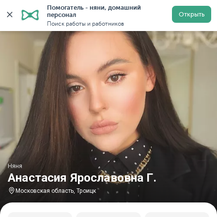
Помогатель - няни, домашний 
Главная
Няни
Няни в Московской области
Няни в
Открыть
персонал
Поиск работы и работников
Няня
Анастасия Ярославовна Г.
Московская область, Троицк