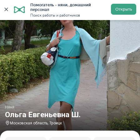
Помогатель - няни, домашний 
Главная
Няни
Няни в Московской области
Няни в
Открыть
персонал
Поиск работы и работников
Няня
Ольга Евгеньевна Ш.
Московская область, Троицк