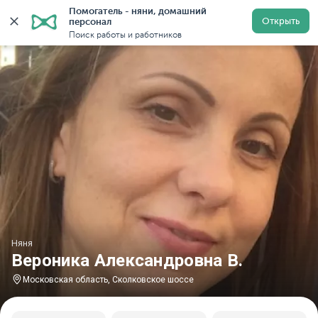
Помогатель - няни, домашний 
Главная
Няни
Няни в Московской области
Няни н
Открыть
персонал
Поиск работы и работников
Няня
Вероника Александровна В.
Московская область, Сколковское шоссе