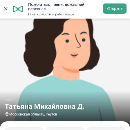
Помогатель - няни, домашний 
Главная
Няни
Няни в Московской области
Няни в
Открыть
персонал
Поиск работы и работников
Няня
Татьяна Михайловна Д.
Московская область, Реутов