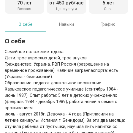
70 лет
от 450 руб/час
6 лет
Возраст
Цена услуги
Опыт
О себе
Навыки
График
О себе
Семейное положение: вдова.
Дети: трое взрослых детей, трое внуков.
Гражданство: Украина, РВП Россия (разрешение на
временное проживание). Наличие загранпаспорта: есть
(Украина - безвизовый).
Образование: педагог дошкольное воспитание.
Харьковское педагогическое училище (сентябрь 1984 -
июнь 1987). Опыт работы: 5 лет в детских учреждениях
(февраль 1984 - декабрь 1989), работа няней в семье с
проживанием:
июль - август 2018г. Девочка - 4 года (Пригласили на
летние каникулы. Испания г. Бенидорм). За эти два месяца:
отучила ребёнка от пустышки, научила пить напитки со
стакана (до этого пила только с бутылочки с соской),