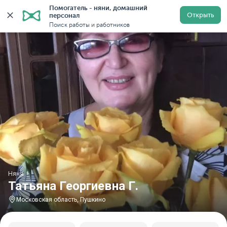
Помогатель - няни, домашний 
Главная
Няни
Няни в Московской области
Няни в
Открыть
персонал
Поиск работы и работников
Няня
Татьяна Георгиевна Г.
Московская область, Пушкино