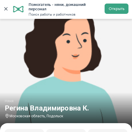
Помогатель - няни, домашний 
Главная
Няни
Няни в Московской области
Няни в
Открыть
персонал
Поиск работы и работников
Няня
Регина Владимировна К.
Московская область, Подольск