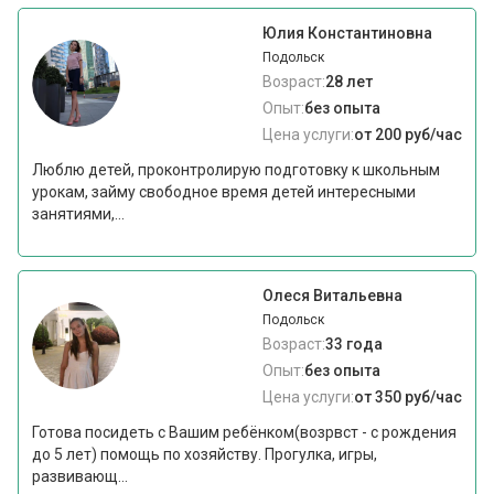
Юлия Константиновна
Подольск
Возраст:
28 лет
Опыт:
без опыта
Цена услуги:
от 200 руб/час
Люблю детей, проконтролирую подготовку к школьным
урокам, займу свободное время детей интересными
занятиями,...
Олеся Витальевна
Подольск
Возраст:
33 года
Опыт:
без опыта
Цена услуги:
от 350 руб/час
Готова посидеть с Вашим ребёнком(возрвст - с рождения
до 5 лет) помощь по хозяйству. Прогулка, игры,
развивающ...