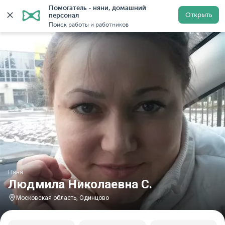
Помогатель - няни, домашний 
Главная
Няни
Няни в Московской области
Няни в
Открыть
персонал
Поиск работы и работников
Няня
Людмила Николаевна С.
Московская область, Одинцово