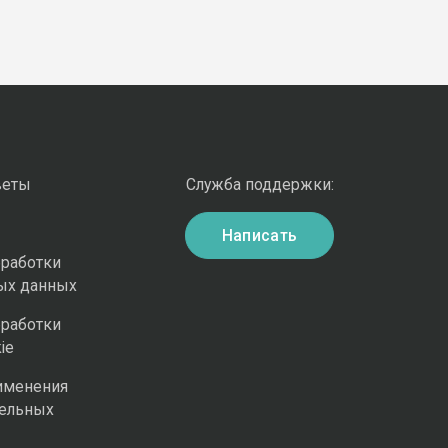
веты
Служба поддержки:
Написать
бработки
ых данных
бработки
ie
именения
ельных