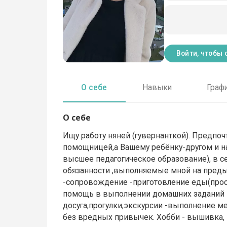
Войти, чтобы 
О себе
Навыки
Граф
О себе
Ищу работу няней (гувернанткой). Предпочт
помощницей,а Вашему ребёнку-другом и н
высшее педагогическое образование), в се
обязанности ,выполняемые мной на преды
-сопровождение -приготовление еды(прост
помощь в выполнении домашних заданий 
досуга,прогулки,экскурсии -выполнение ме
без вредных привычек. Хобби - вышивка, в