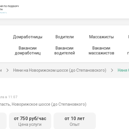
Домработницы
Водители
Массажисты
Вакансии
Вакансии
Вакансии
домработниц
водителей
массажистов
и
Няни на Новорижском шоссе (до Степановского)
Няня 
ла в 11:07
ласть, Новорижское шоссе (до Степановкого)
от 750 руб/час
от 10 лет
Цена услуги
Опыт