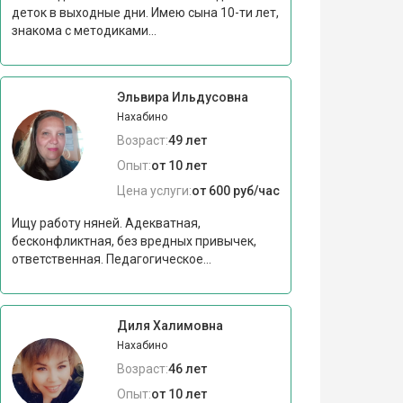
деток в выходные дни. Имею сына 10-ти лет,
знакома с методиками...
Эльвира Ильдусовна
Нахабино
Возраст:
49 лет
Опыт:
от 10 лет
Цена услуги:
от 600 руб/час
Ищу работу няней. Адекватная,
бесконфликтная, без вредных привычек,
ответственная. Педагогическое...
Диля Халимовна
Нахабино
Возраст:
46 лет
Опыт:
от 10 лет