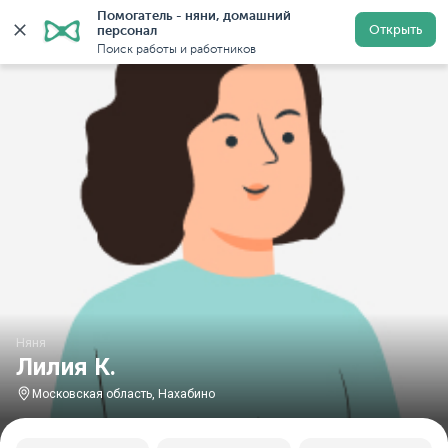
Помогатель - няни, домашний 
Главная
Няни
Няни в Московской области
Няни в
Открыть
персонал
Поиск работы и работников
Няня
Лилия К.
Московская область, Нахабино