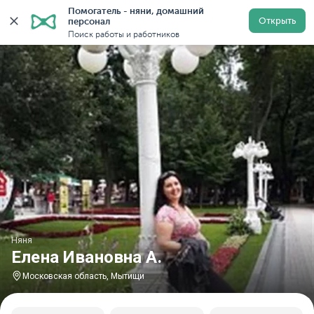
Помогатель - няни, домашний 
Главная
Няни
Няни в Московской области
Няни 
Открыть
персонал
Поиск работы и работников
Няня
Елена Ивановна А.
Московская область, Мытищи