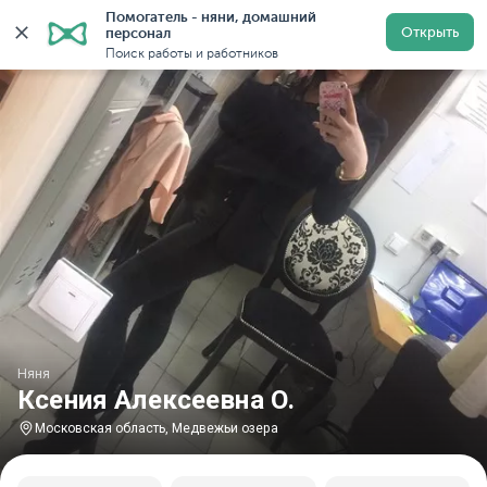
Помогатель - няни, домашний 
Главная
Няни
Няни в Московской области
Няни в
Открыть
персонал
Поиск работы и работников
Няня
Ксения Алексеевна О.
Московская область, Медвежьи озера