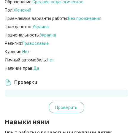
Образование:
Среднее педагогическое
Пол:
Женский
Приемлемые варианты работы:
Без проживания
Гражданство:
Украина
Национальность:
Украина
Религия:
Православие
Курение:
Нет
Личный автомобиль:
Нет
Наличие прав:
Да
Проверки
Проверить
Навыки няни
Опыт работы с возрастными группами детей: