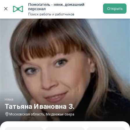
Помогатель - няни, домашний 
Главная
Няни
Няни в Московской области
Няни в
Открыть
персонал
Поиск работы и работников
Няня
Татьяна Ивановна З.
Московская область, Медвежьи озера