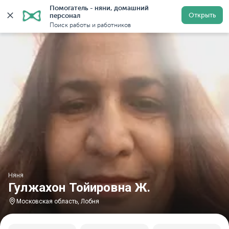
Помогатель - няни, домашний 
Главная
Няни
Няни в Московской области
Няни в
Открыть
персонал
Поиск работы и работников
Няня
Гулжахон Тойировна Ж.
Московская область, Лобня