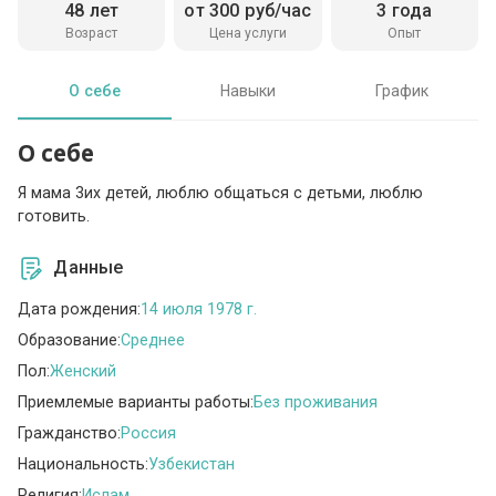
48 лет
от 300 руб/час
3 года
Возраст
Цена услуги
Опыт
О себе
Навыки
График
О себе
Я мама 3их детей, люблю общаться с детьми, люблю
готовить.
Данные
Дата рождения:
14 июля 1978 г.
Образование:
Среднее
Пол:
Женский
Приемлемые варианты работы:
Без проживания
Гражданство:
Россия
Национальность:
Узбекистан
Религия:
Ислам