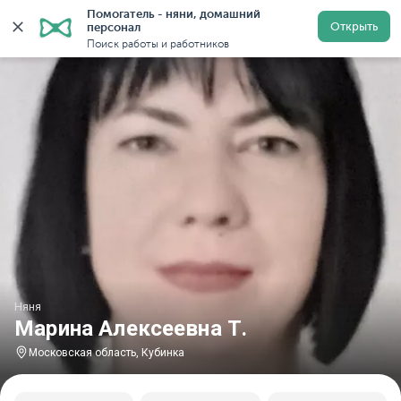
Помогатель - няни, домашний 
Главная
Няни
Няни в Московской области
Няни в
Открыть
персонал
Поиск работы и работников
Няня
Марина Алексеевна Т.
Московская область, Кубинка