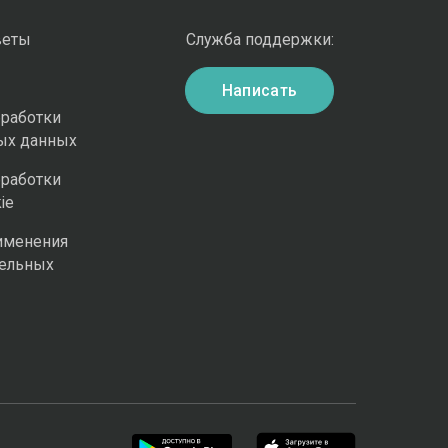
веты
Служба поддержки:
Написать
бработки
ых данных
бработки
ie
именения
ельных