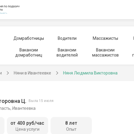
Домработницы
Водители
Массажисты
Вакансии
Вакансии
Вакансии
домработниц
водителей
массажистов
и
Няни в Ивантеевке
Няня Людмила Викторовна
оровна Ц.
Была 15 июля
ласть, Ивантеевка
от 400 руб/час
8 лет
Цена услуги
Опыт