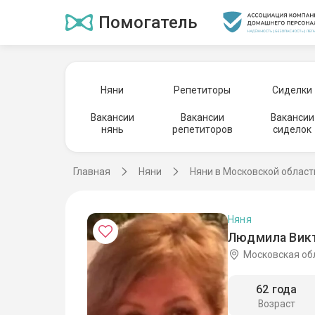
Помогатель
Няни
Репетиторы
Сиделки
Вакансии
Вакансии
Вакансии
нянь
репетиторов
сиделок
Главная
Няни
Няни в Московской област
Няня
Людмила Викт
Московская об
62 года
Возраст