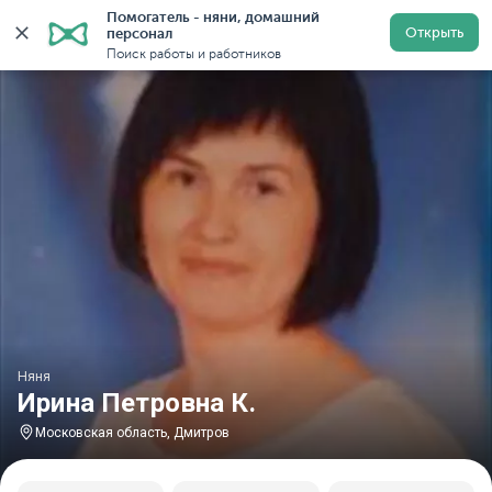
Помогатель - няни, домашний 
Главная
Няни
Няни в Московской области
Няни 
Открыть
персонал
Поиск работы и работников
Няня
Ирина Петровна К.
Московская область, Дмитров