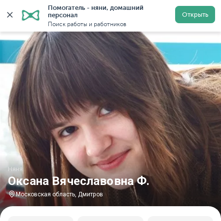
Помогатель - няни, домашний 
Главная
Няни
Няни в Московской области
Няни 
Открыть
персонал
Поиск работы и работников
Няня
Оксана Вячеславовна Ф.
Московская область, Дмитров