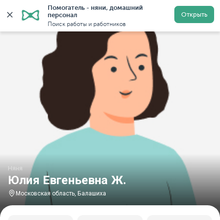
Помогатель - няни, домашний 
Главная
Няни
Няни в Московской области
Няни в
Открыть
персонал
Поиск работы и работников
Няня
Юлия Евгеньевна Ж.
Московская область, Балашиха