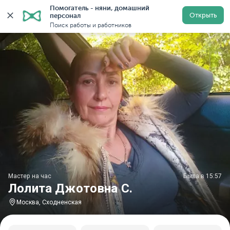
Помогатель - няни, домашний 
Главная
Мастера на час
Мастер на час Лолита Джото
Открыть
персонал
Поиск работы и работников
Мастер на час
Была в 15:57
Лолита Джотовна С.
Москва, Сходненская