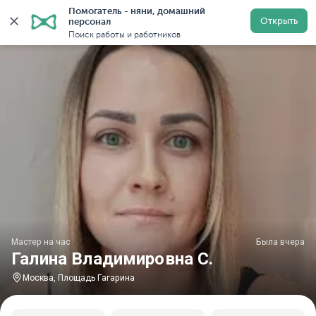
Помогатель - няни, домашний 
Главная
Мастера на час
Мастер на час Галина Влади
Открыть
персонал
Поиск работы и работников
Мастер на час
Была вчера
Галина Владимировна С.
Москва, Площадь Гагарина