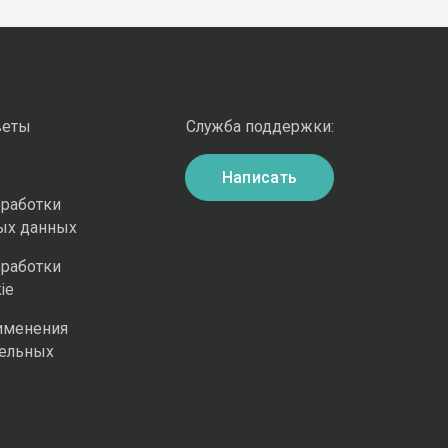
веты
Служба поддержки:
Написать
бработки
ых данных
бработки
ie
именения
ельных