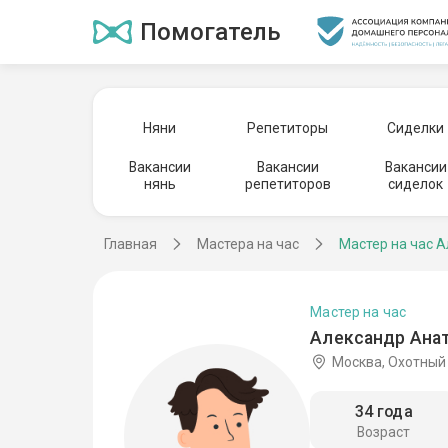
Помогатель
Няни
Репетиторы
Сиделки
Вакансии
Вакансии
Вакансии
нянь
репетиторов
сиделок
Главная
Мастера на час
Мастер на час 
Мастер на час
Александр Анат
Москва, Охотный
34 года
Возраст