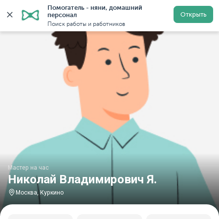
Помогатель - няни, домашний 
Главная
Мастера на час
Мастер на час Николай Влад
Открыть
персонал
Поиск работы и работников
Мастер на час
Николай Владимирович Я.
Москва, Куркино