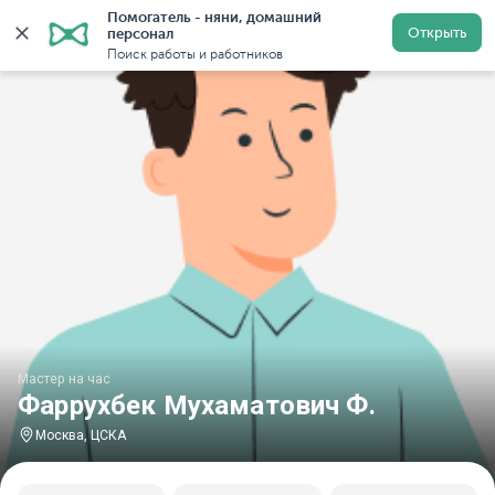
Помогатель - няни, домашний 
Главная
Мастера на час
Мастер на час Фаррухбек Му
Открыть
персонал
Поиск работы и работников
Мастер на час
Фаррухбек Мухаматович Ф.
Москва, ЦСКА