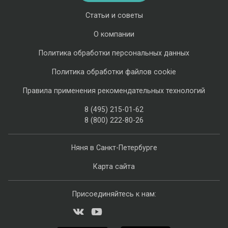
Статьи и советы
О компании
Политика обработки персональных данных
Политика обработки файлов cookie
Правила применения рекомендательных технологий
8 (495) 215-01-62
8 (800) 222-80-26
Няня в Санкт-Петербурге
Карта сайта
Присоединяйтесь к нам: