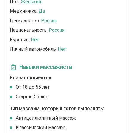
Пол:
Женский
Медкнижка:
Да
Гражданство:
Россия
Национальность:
Россия
Курение:
Нет
Личный автомобиль:
Нет
Навыки массажиста
Возраст клиентов:
От 18 до 55 лет
Старше 55 лет
Тип массажа, который готов выполнять:
Антицеллюлитный массаж
Классический массаж