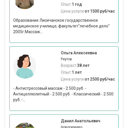
Опыт:
1 год
Цена услуги:
от 1500 руб/час
Образование Лисичанское государственное
медицинское училище, факультет"лечебное дело"
2005г.Массаж...
Ольга Алексеевна
Реутов
Возраст:
38 лет
Опыт:
1 лет
Цена услуги:
от 2500 руб/час
- Антистрессовый массаж - 2 500 руб. -
Антицеллюлитный - 2 500 руб. - Классический - 2 500
руб. -...
Данил Анатольевич
Новогиреево