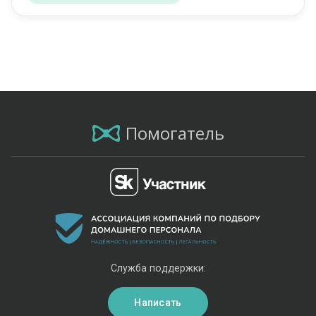
Помогатель
Служба поддержки:
Написать