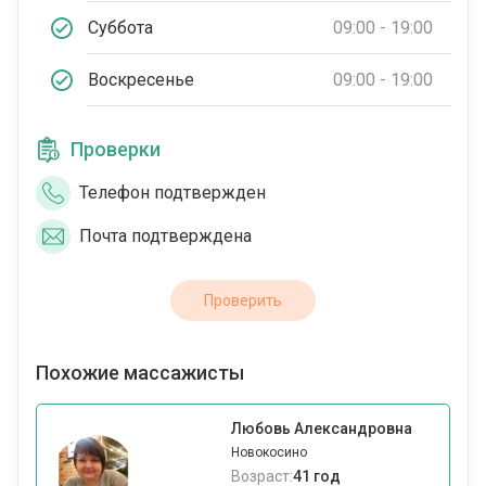
Суббота
09:00 - 19:00
Воскресенье
09:00 - 19:00
Проверки
Телефон подтвержден
Почта подтверждена
Проверить
Похожие массажисты
Любовь Александровна
Новокосино
Возраст:
41 год