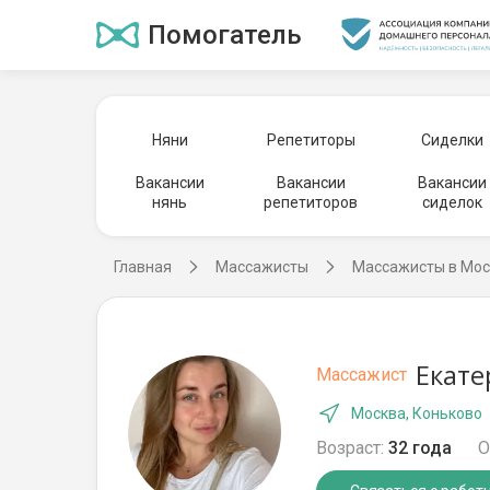
Помогатель
Няни
Репетиторы
Сиделки
Вакансии
Вакансии
Вакансии
нянь
репетиторов
сиделок
Главная
Массажисты
Массажисты в Мос
Екате
Массажист
Москва, Коньково
Возраст:
32 года
О