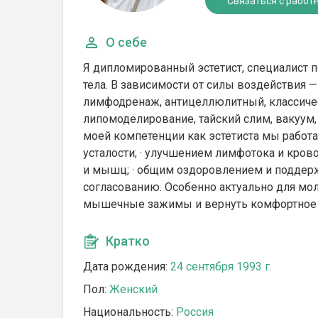
Связаться с работ
О себе
Я дипломированный эстетист, специалист 
тела. В зависимости от силы воздействия 
лимфодренаж, антицеллюлитный, классическ
липомоделирование, тайский слим, вакуум,
моей компетенции как эстетиста мы работа
усталости; · улучшением лимфотока и кров
и мышц; · общим оздоровлением и поддер
согласованию. Особенно актуально для мол
мышечные зажимы и вернуть комфортное с
Кратко
Дата рождения:
24 сентября 1993 г.
Пол:
Женский
Национальность:
Россия