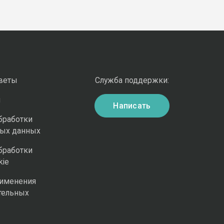
оветы
Служба поддержки:
и
Написать
бработки
ных данных
бработки
kie
рименения
тельных