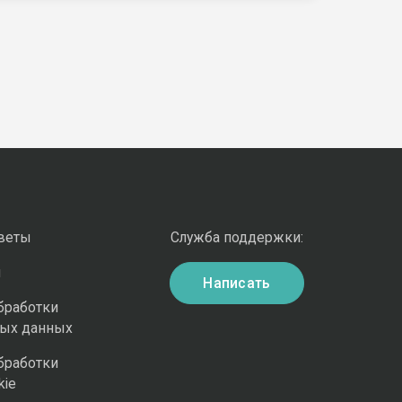
оветы
Служба поддержки:
и
Написать
бработки
ных данных
бработки
kie