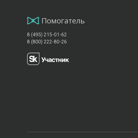
Помогатель
8 (495) 215-01-62
8 (800) 222-80-26