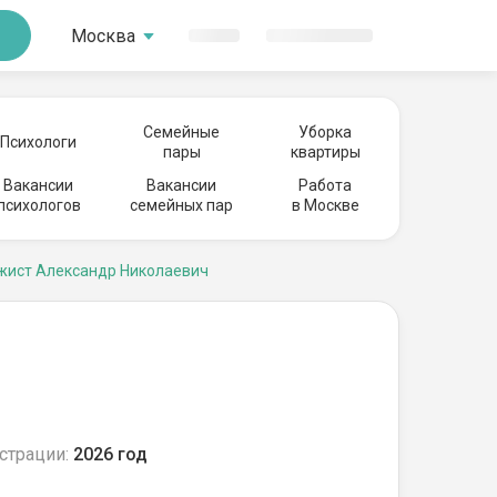
Москва
Семейные
Уборка
Психологи
пары
квартиры
Вакансии
Вакансии
Работа
психологов
семейных пар
в Москве
жист Александр Николаевич
страции:
2026 год