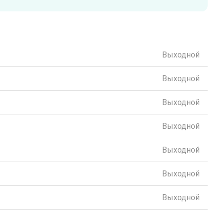
Выходной
Выходной
Выходной
Выходной
Выходной
Выходной
Выходной