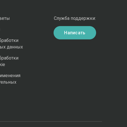
оветы
Служба поддержки:
и
Написать
бработки
ных данных
бработки
kie
рименения
тельных