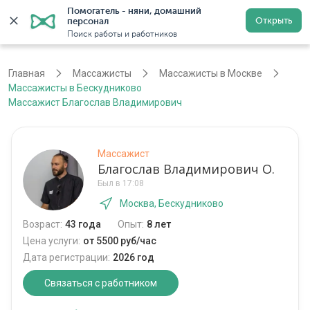
Помогатель - няни, домашний 
Открыть
персонал
Москва
Войти
Регистрация
Поиск работы и работников
Главная
Массажисты
Массажисты в Москве
Массажисты в Бескудниково
Массажист Благослав Владимирович
Массажист
Благослав Владимирович О.
Был в 17:08
Москва, Бескудниково
Возраст:
43 года
Опыт:
8 лет
Цена услуги:
от 5500 руб/час
Дата регистрации:
2026 год
Связаться с работником