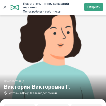
Помогатель - няни, домашний 
Главная
Домработницы
Домработницы в Ростове-на
Открыть
персонал
Поиск работы и работников
Домработница
Виктория Викторовна Г.
Ростов-на-Дону, Железнодорожный