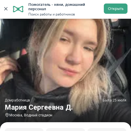
Помогатель - няни, домашний 
Главная
Домработницы
Домработницы в Москве
Открыть
персонал
Поиск работы и работников
Домработница
Была 25 июля
Мария Сергеевна Д.
Москва, Водный стадион