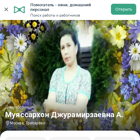
Помогатель - няни, домашний 
Главная
Домработницы
Домработницы в Москве
Открыть
персонал
Поиск работы и работников
Домработница
Муяссархон Джурамирзаевна А.
Москва, Тропарёво