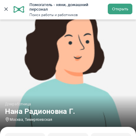
Помогатель - няни, домашний 
Главная
Домработницы
Домработницы в Москве
Открыть
персонал
Поиск работы и работников
Домработница
Нана Радионовна Г.
Москва, Тимирязевская