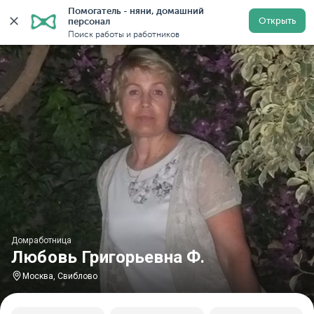
Помогатель - няни, домашний 
Главная
Домработницы
Домработницы в Москве
Открыть
персонал
Поиск работы и работников
Домработница
Любовь Григорьевна Ф.
Москва, Свиблово