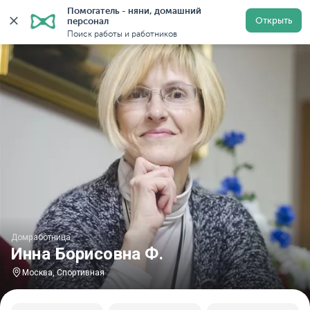
Помогатель - няни, домашний 
Главная
Домработницы
Домработницы в Москве
Открыть
персонал
Поиск работы и работников
Домработница
Инна Борисовна Ф.
Москва, Спортивная