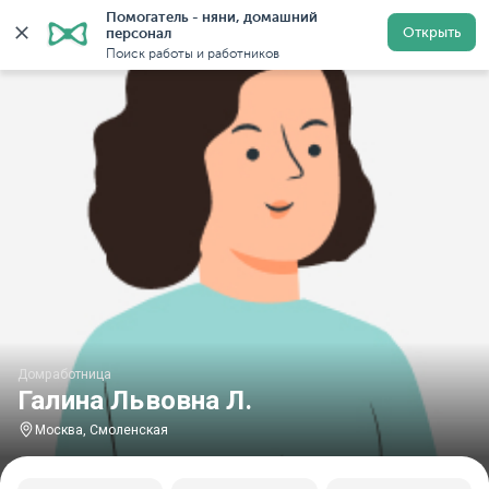
Помогатель - няни, домашний 
Главная
Домработницы
Домработницы в Москве
Открыть
персонал
Поиск работы и работников
Домработница
Галина Львовна Л.
Москва, Смоленская