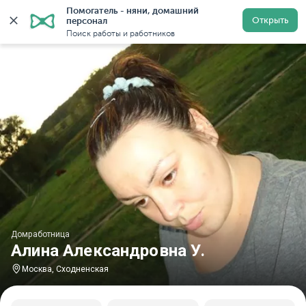
Помогатель - няни, домашний 
Главная
Домработницы
Домработницы в Москве
Открыть
персонал
Поиск работы и работников
Домработница
Алина Александровна У.
Москва, Сходненская