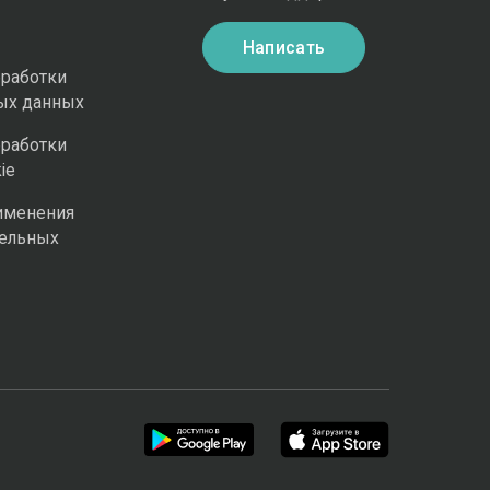
Написать
бработки
ых данных
бработки
ie
именения
ельных