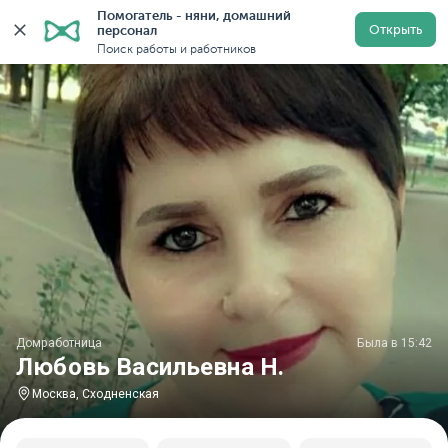
Помогатель - няни, домашний 
Главная
Домработницы
Домработницы в Москве
Открыть
персонал
Поиск работы и работников
Домработница
Была в 15:42
Любовь Васильевна Н.
Москва, Сходненская