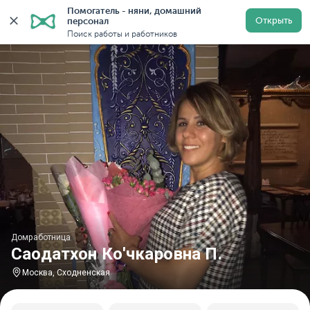
Помогатель - няни, домашний 
Главная
Домработницы
Домработницы в Москве
Открыть
персонал
Поиск работы и работников
Домработница
Саодатхон Ко'чкаровна П.
Москва, Сходненская