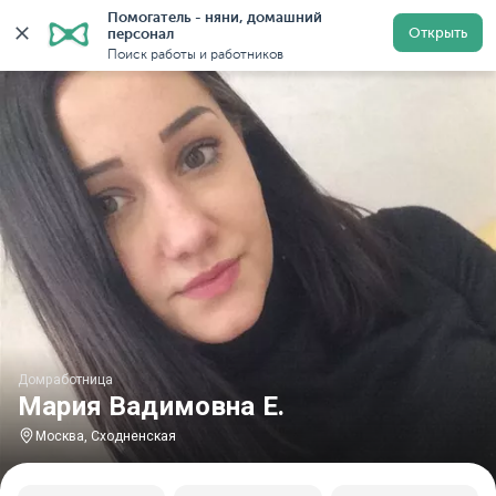
Помогатель - няни, домашний 
Главная
Домработницы
Домработницы в Москве
Открыть
персонал
Поиск работы и работников
Домработница
Мария Вадимовна Е.
Москва, Сходненская