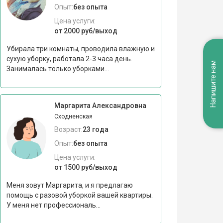
Опыт:
без опыта
Цена услуги:
от 2000 руб/выход
Убирала три комнаты, проводила влажную и
сухую уборку, работала 2-3 часа день.
Напишите нам
Занималась только уборками...
Маргарита Александровна
Сходненская
Возраст:
23 года
Опыт:
без опыта
Цена услуги:
от 1500 руб/выход
Меня зовут Маргарита, и я предлагаю
помощь с разовой уборкой вашей квартиры.
У меня нет профессиональ...