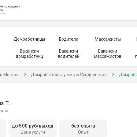
Домработницы
Водители
Массажисты
Вакансии
Вакансии
Вакансии
домработниц
водителей
массажистов
в Москве
Домработницы у метро Сходненская
Домрабо
а Т.
ская
до 500 руб/выход
без опыта
Цена услуги
Опыт