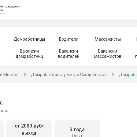
Домработницы
Водители
Массажисты
Вакансии
Вакансии
Вакансии
домработниц
водителей
массажистов
в Москве
Домработницы у метро Сходненская
Домрабо
К.
ская
от 2000 руб/
3 года
выход
Опыт