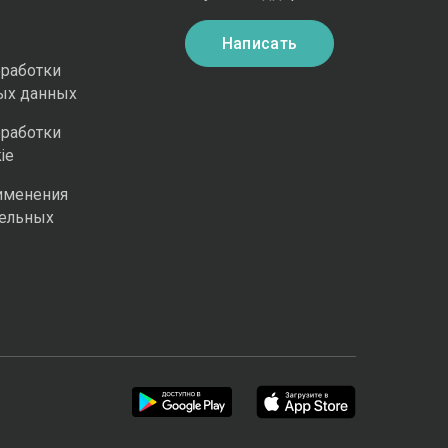
Написать
бработки
ых данных
бработки
ie
именения
ельных