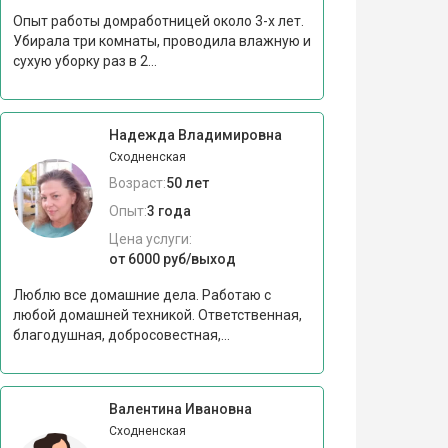
Опыт работы домработницей около 3-х лет.
Убирала три комнаты, проводила влажную и
сухую уборку раз в 2...
Надежда Владимировна
Сходненская
Возраст:
50 лет
Опыт:
3 года
Цена услуги:
от 6000 руб/выход
Люблю все домашние дела. Работаю с
любой домашней техникой. Ответственная,
благодушная, добросовестная,...
Валентина Ивановна
Сходненская