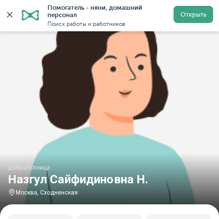
Помогатель - няни, домашний 
Главная
Домработницы
Домработницы в Москве
Открыть
персонал
Поиск работы и работников
Домработница
Назгул Сайфидиновна Н.
Москва, Сходненская