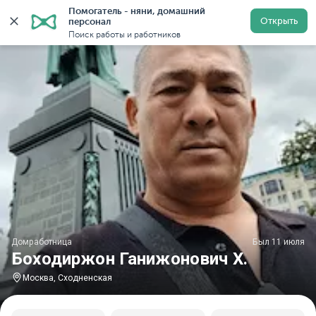
Помогатель - няни, домашний 
Главная
Домработницы
Домработницы в Москве
Открыть
персонал
Поиск работы и работников
Домработница
Был 11 июля
Боходиржон Ганижонович Х.
Москва, Сходненская