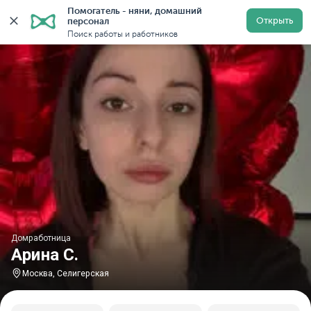
Помогатель - няни, домашний 
Главная
Домработницы
Домработницы в Москве
Открыть
персонал
Поиск работы и работников
Домработница
Арина С.
Москва, Селигерская