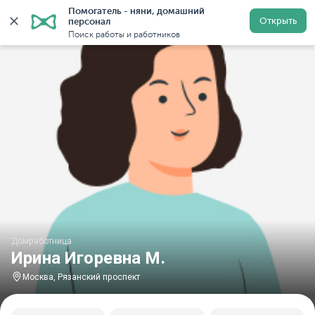
Помогатель - няни, домашний 
Главная
Домработницы
Домработницы в Москве
Открыть
персонал
Поиск работы и работников
Домработница
Ирина Игоревна М.
Москва, Рязанский проспект