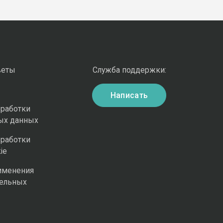
веты
Служба поддержки:
Написать
бработки
ых данных
бработки
ie
именения
ельных