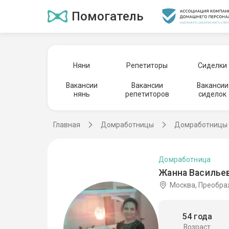
Помогатель
Няни
Репетиторы
Сиделки
Вакансии
Вакансии
Вакансии
нянь
репетиторов
сиделок
Главная
Домработницы
Домработницы 
Домработница
Жанна Васильев
Москва, Преобр
54 года
Возраст