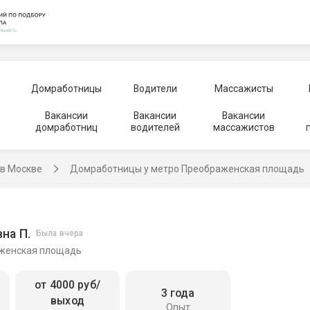
Домработницы
Водители
Массажисты
Вакансии
Вакансии
Вакансии
домработниц
водителей
массажистов
в Москве
Домработницы у метро Преображенская площадь
на П.
Была вчера
аженская площадь
от 4000 руб/
3 года
выход
Опыт