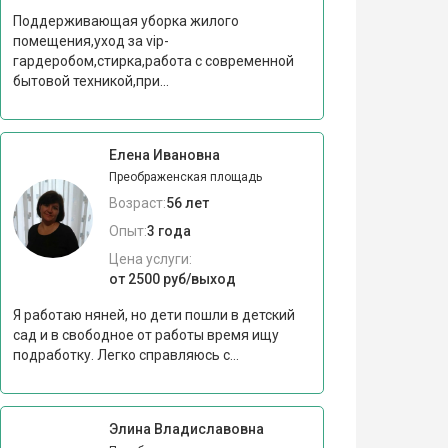
Поддерживающая уборка жилого
помещения,уход за vip-
гардеробом,стирка,работа с современной
бытовой техникой,при...
Елена Ивановна
Преображенская площадь
Возраст:
56 лет
Опыт:
3 года
Цена услуги:
от 2500 руб/выход
Я работаю няней, но дети пошли в детский
сад и в свободное от работы время ищу
подработку. Легко справляюсь с...
Элина Владиславовна