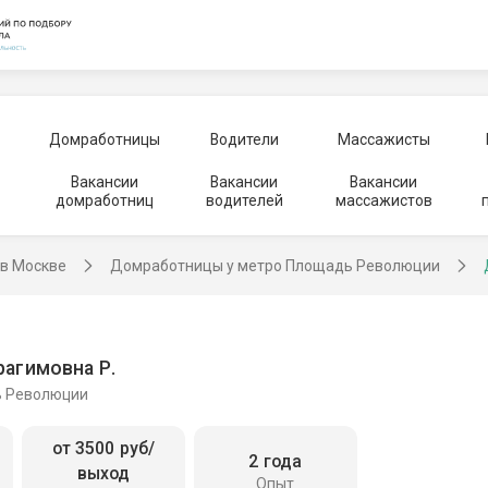
Домработницы
Водители
Массажисты
Вакансии
Вакансии
Вакансии
домработниц
водителей
массажистов
в Москве
Домработницы у метро Площадь Революции
агимовна Р.
ь Революции
от 3500 руб/
2 года
выход
Опыт