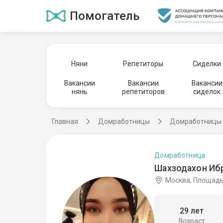
Помогатель
Няни
Репетиторы
Сиделки
Вакансии
Вакансии
Вакансии
нянь
репетиторов
сиделок
Главная
Домработницы
Домработницы 
Домработница
Шахзодахон Ибр
Москва, Площад
29 лет
Возраст