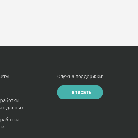
веты
Служба поддержки:
Написать
бработки
ых данных
бработки
ie