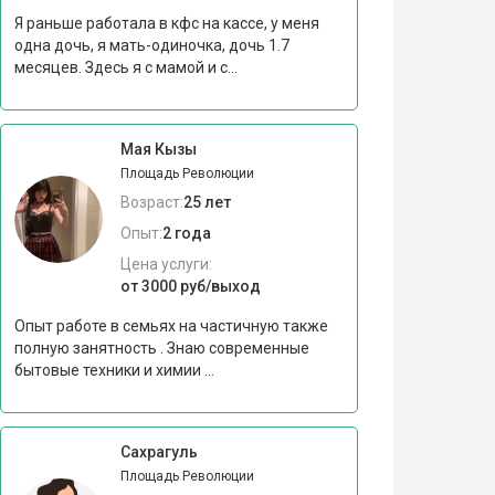
Я раньше работала в кфс на кассе, у меня
одна дочь, я мать-одиночка, дочь 1.7
месяцев. Здесь я с мамой и с...
Мая Кызы
Площадь Революции
Возраст:
25 лет
Опыт:
2 года
Цена услуги:
от 3000 руб/выход
Опыт работе в семьях на частичную также
полную занятность . Знаю современные
бытовые техники и химии ...
Сахрагуль
Площадь Революции