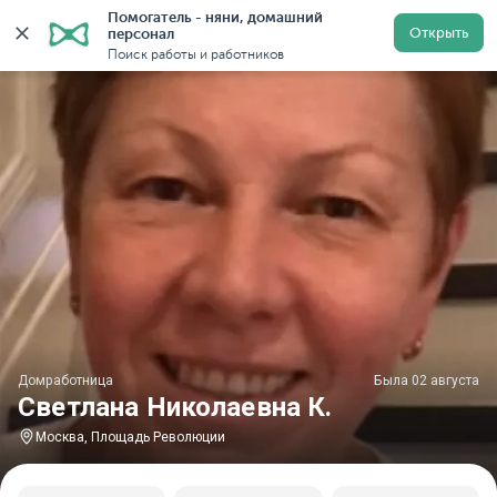
Помогатель - няни, домашний 
Главная
Домработницы
Домработницы в Москве
Открыть
персонал
Поиск работы и работников
Домработница
Была 02 августа
Светлана Николаевна К.
Москва, Площадь Революции