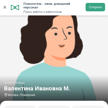
Помогатель - няни, домашний 
Главная
Домработницы
Домработницы в Москве
Открыть
персонал
Поиск работы и работников
Домработница
Валентина Ивановна М.
Москва, Планерная